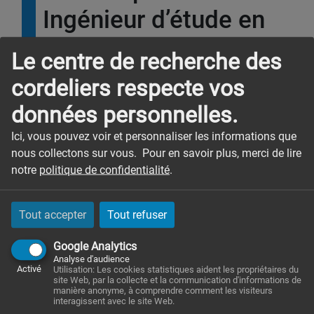
Ingénieur d’étude en
immunologie et
Le centre de recherche des
expérimentation
cordeliers respecte vos
animale
données personnelles.
Ici, vous pouvez voir et personnaliser les informations que
L’équipe «
Inflammation, Complément et Cancer
»,
nous collectons sur vous. Pour en savoir plus, merci de lire
dirigée par Isabelle Cremer, recrute un ingénieur d’étude
notre
politique de confidentialité
.
en CDD de 12 mois.
Activités principales :
Tout accepter
Tout refuser
La personne recrutée travaillera sera sous la direction
d’Isabelle Cremer et de Lubka Roumenina et sera
Google Analytics
Analyse d'audience
amenée à travailler avec les différents chercheurs de
Activé
Utilisation: Les cookies statistiques aident les propriétaires du
l’équipe sur l’étude des maladies inflammatoires
site Web, par la collecte et la communication d'informations de
manière anonyme, à comprendre comment les visiteurs
rénales, hématologiques ou tumorales (analyse du
interagissent avec le site Web.
microenvironnement immunitaire tumoral) par des