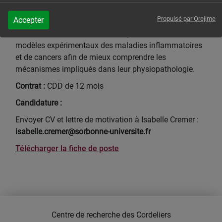
techniques d’immunohistochimie multiplex. L’ingénieur
Propulsé par Orejime
Accepter
d’études participera également à l’expérimentation
animale, consistant à mettre en place et réaliser des
modèles expérimentaux des maladies inflammatoires
et de cancers afin de mieux comprendre les
mécanismes impliqués dans leur physiopathologie.
Contrat :
CDD de 12 mois
Candidature :
Envoyer CV et lettre de motivation à Isabelle Cremer :
isabelle.cremer@sorbonne-universite.fr
Télécharger la fiche de poste
Centre de recherche des Cordeliers