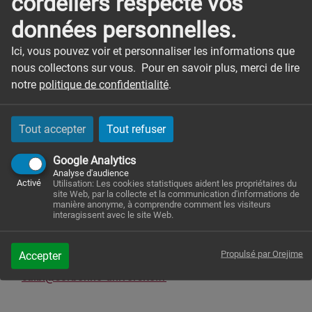
cordeliers respecte vos
Nos services sont officiellement accessibles, et nous
données personnelles.
sommes impatients de collaborer avec vous.
Ici, vous pouvez voir et personnaliser les informations que
N’hésitez pas à nous contacter et à venir rencontrer
nous collectons sur vous. Pour en savoir plus, merci de lire
l’équipe — nous sommes là pour accompagner vos
notre
politique de confidentialité
.
projets de recherche.
Tout accepter
Tout refuser
ACCÈS ET FORMULAIRES DE
Google Analytics
DEMANDE
Analyse d'audience
Activé
Utilisation: Les cookies statistiques aident les propriétaires du
Pour les utilisateurs du CRC : Toute demande de
site Web, par la collecte et la communication d'informations de
manière anonyme, à comprendre comment les visiteurs
service doit être réalisée via le site du CAIBI (accessible
interagissent avec le site Web.
via l’intranet).
Pour les utilisateurs externes : merci de nous contacter
Propulsé par Orejime
Accepter
par email à l’adresse suivante
sciences-crc-
caibi@sorbonne-universite.fr