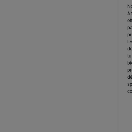
No
à 
ef
pa
pr
le
dé
tu
bi
pr
dé
sp
co