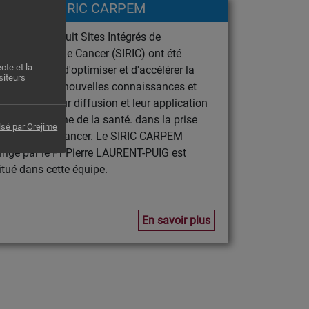
SIRIC CARPEM
epuis 2011, huit Sites Intégrés de
echerche sur le Cancer (SIRIC) ont été
cte et la
abellisés afin d'optimiser et d'accélérer la
siteurs
roduction de nouvelles connaissances et
e favoriser leur diffusion et leur application
ans le domaine de la santé. dans la prise
lsé par Orejime
n charge du cancer. Le SIRIC CARPEM
irigé par le Pr Pierre LAURENT-PUIG est
itué dans cette équipe.
En savoir plus