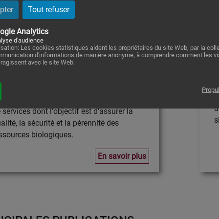
tre de ressources biologiques CRB
pter
Tout refuser
EPIGENETEC
D
ogle Analytics
R
 Centre de Ressources Biologiques (CRB
lyse d'audience
lisation: Les cookies statistiques aident les propriétaires du site Web, par la colle
l
IGENETEC) a été créé pour gérer les
munication d'informations de manière anonyme, à comprendre comment les vi
p
eragissent avec le site Web.
lliers d'échantillons indispensables à nos
d
cherches. Le CRB est un élément essentiel
d
 notre groupe de recherche : c'est à la fois
Propu
e
 centre de conservation et un prestataire
d
 services dont l'objectif est d'assurer la
s
alité, la sécurité et la pérennité des
ssources biologiques.
En savoir plus