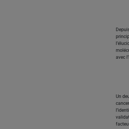
Depuis
princi
l’éluc
molécu
avec l
Un deu
cancer
l’iden
valida
facteu