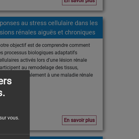
En savoir plus
ponses au stress cellulaire dans les
ésions rénales aiguës et chroniques
otre objectif est de comprendre comment
es processus biologiques adaptatifs
ellulaires activés lors d'une lésion rénale
articipent au remodelage des tissus,
onduisant finalement à une maladie rénale
ers
hronique.
s.
sur vous.
En savoir plus