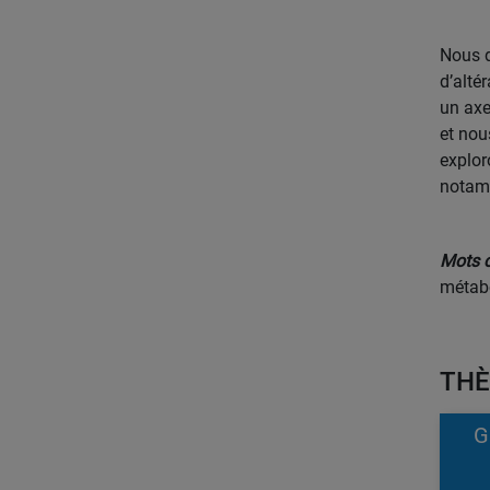
Nous d
d’alté
un axe
et nou
explor
notamm
Mots c
métab
THÈ
G