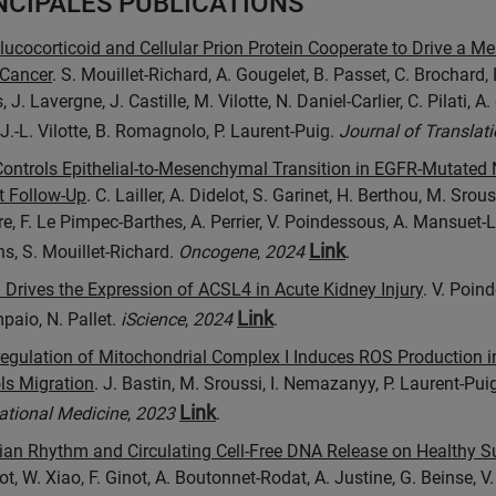
NCIPALES PUBLICATIONS
lucocorticoid and Cellular Prion Protein Cooperate to Drive a 
 Cancer
. S. Mouillet-Richard, A. Gougelet, B. Passet, C. Brochard, D
, J. Lavergne, J. Castille, M. Vilotte, N. Daniel-Carlier, C. Pilati, A
 J.-L. Vilotte, B. Romagnolo, P. Laurent-Puig.
Journal of Translat
ontrols Epithelial-to-Mesenchymal Transition in EGFR-Mutated 
t Follow-Up
. C. Lailler, A. Didelot, S. Garinet, H. Berthou, M. Sro
re, F. Le Pimpec-Barthes, A. Perrier, V. Poindessous, A. Mansuet-L
Link
ns, S. Mouillet-Richard.
Oncogene
,
2024
.
Drives the Expression of ACSL4 in Acute Kidney Injury
. V. Poin
Link
paio, N. Pallet.
iScience
,
2024
.
gulation of Mitochondrial Complex I Induces ROS Production in
ls Migration
. J. Bastin, M. Sroussi, I. Nemazanyy, P. Laurent-Puig
Link
ational Medicine
,
2023
.
ian Rhythm and Circulating Cell-Free DNA Release on Healthy S
ot, W. Xiao, F. Ginot, A. Boutonnet-Rodat, A. Justine, G. Beinse, V.