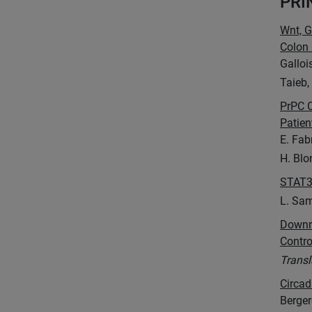
PRI
Wnt, G
Colon
Gallois
Taieb,
PrPC C
Patien
E. Fab
H. Blo
STAT3 
L. Sam
Downre
Contro
Transl
Circad
Berger