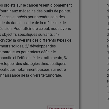
s projets sur le cancer visent globalement
N
fournir aux médecins des outils de pointe,
d
ficaces et précis pour prendre soin des
g
tients dans le cadre de la médecine de
q
écision. Pour atteindre ce but, nous avons
t
s objectifs spécifiques suivants : 1/
d
crypter la diversité des différents types de
p
meurs solides, 2/ développer des
a
omarqueurs pour mieux définir le
g
onostic et l'efficacité des traitements, 3/
n
velopper des stratégies thérapeutiques
a
écifiques notamment basées sur notre
p
nnaissance de la diversité tumorale.
d
é
c
e
p