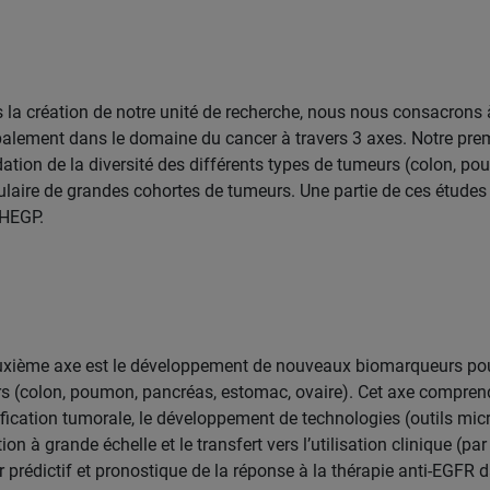
 la création de notre unité de recherche, nous nous consacrons 
palement dans le domaine du cancer à travers 3 axes. Notre prem
idation de la diversité des différents types de tumeurs (colon, po
laire de grandes cohortes de tumeurs. Une partie de ces études e
’HEGP.
xième axe est le développement de nouveaux biomarqueurs pour l
s (colon, poumon, pancréas, estomac, ovaire). Cet axe compren
tification tumorale, le développement de technologies (outils micr
tion à grande échelle et le transfert vers l’utilisation clinique 
r prédictif et pronostique de la réponse à la thérapie anti-EGFR 