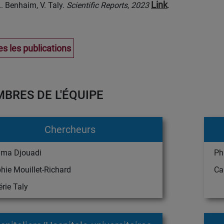
Link
L. Benhaim, V. Taly.
Scientific Reports
,
2023
.
s les publications
BRES DE L'ÉQUIPE
Chercheurs
ima Djouadi
Ph
hie Mouillet-Richard
Cam
érie Taly