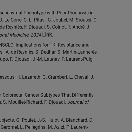
Mesenchymal Phenotype with Poor Prognosis in
. Le Corre, C. L. Pitasi, C. Joubel, M. Sroussi, C.
. de Reyniès, F. Djouadi, S. Colnot, T. André, J.
Link
ional Medicine
,
2024
.
NSCLC: Implications for TKI Resistance and
ussi, A. de Reyniès, S. Dedhar, S. Martin-Lannerée,
upo, F. Djouadi, J.-M. Launay, P. Laurent-Puig,
dessous, H. Lazareth, G. Crambert, L. Cheval, J.
 Colorectal Cancer Subtypes That Differently
, S. Mouillet-Richard, F. Djouadi.
Journal of
ubjects
. G. Poulet, J.-S. Hulot, A. Blanchard, D.
 Geromel, L. Pellegrina, M. Azizi, P. Laurent-