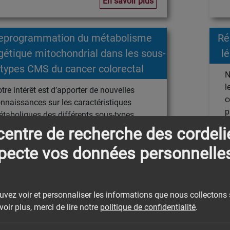
En savoir plus
eprogrammation du métabolisme
Ré
gétique mitochondrial dans les sous-
l
types CMS du cancer colorectal
N
l
tre intérêt est d’apporter de nouvelles
c
nnaissances sur les caractéristiques
p
taboliques des différents sous-types
c
léculaires consensus (CMS) du cancer
centre de recherche des cordeli
c
lorectal, en nous concentrant sur
pecte vos données personnelle
analyse du métabolisme énergétique
tochondrial (oxydation des acides gras et
aîne respiratoire).
ouvez voir et personnaliser les informations que nous collectons 
En savoir plus
oir plus, merci de lire notre
politique de confidentialité
.