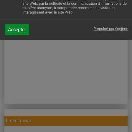
site Web, par la collecte et la communication d'informations de
CRC Studio: Manufacturing and treating kidney
manière anonyme, à comprendre comment les visiteurs
interagissent avec le site Web.
tumours in the lab
Propulsé par Orejime
Accepter
Latest news