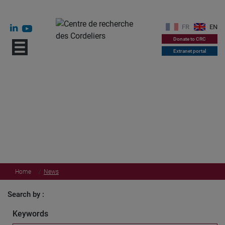
FR
EN
Donate to CRC
Extranet portal
Home
News
Search by :
Keywords