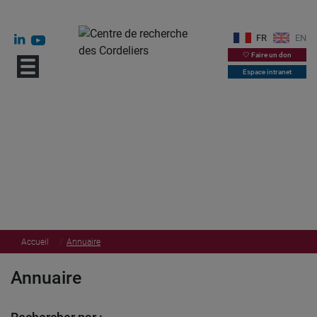
FR
EN
🤍 Faire un don
Espace intranet
Accueil
Annuaire
Annuaire