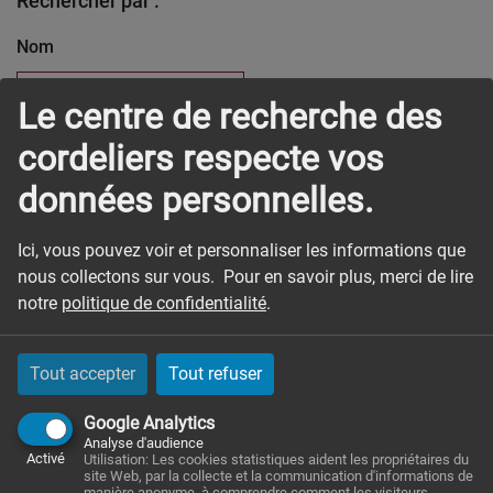
Rechercher par :
Nom
Le centre de recherche des
Prénom
cordeliers respecte vos
données personnelles.
Mot clé
Ici, vous pouvez voir et personnaliser les informations que
nous collectons sur vous. Pour en savoir plus, merci de lire
notre
politique de confidentialité
.
Rechercher
Tout accepter
Tout refuser
1
élément trouvé.
Google Analytics
Analyse d'audience
Activé
Utilisation: Les cookies statistiques aident les propriétaires du
site Web, par la collecte et la communication d'informations de
manière anonyme, à comprendre comment les visiteurs