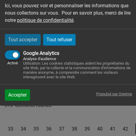
Search by :
Ici, vous pouvez voir et personnaliser les informations que
nous collectons sur vous. Pour en savoir plus, merci de lire
Name
notre
politique de confidentialité
.
First name
Tout accepter
Tout refuser
Google Analytics
Analyse d'audience
Activé
Utilisation: Les cookies statistiques aident les propriétaires du
Mot clé
site Web, par la collecte et la communication d'informations de
manière anonyme, à comprendre comment les visiteurs
interagissent avec le site Web.
Search
Propulsé par Orejime
Accepter
378
elements founds.
33
34
35
36
37
38
39
40
41
42