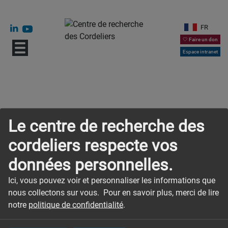
FR
🤍 Faire un don
Espace intranet
Le centre de recherche des
cordeliers respecte vos
données personnelles.
Accueil
Actualités
Ici, vous pouvez voir et personnaliser les informations que
Postdoctoral position in Immuno-Metabolism in Diabetes
nous collectons sur vous. Pour en savoir plus, merci de lire
notre
politique de confidentialité
.
Postdoctoral position