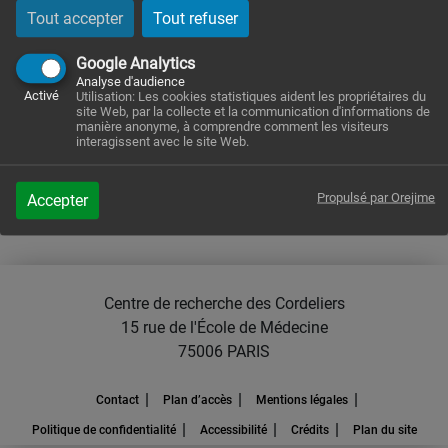
in Immuno-
Tout accepter
Tout refuser
Metabolism in
Google Analytics
Analyse d'audience
Diabetes
Activé
Utilisation: Les cookies statistiques aident les propriétaires du
site Web, par la collecte et la communication d'informations de
manière anonyme, à comprendre comment les visiteurs
interagissent avec le site Web.
Propulsé par Orejime
Accepter
Centre de recherche des Cordeliers
15 rue de l'École de Médecine
75006 PARIS
Contact
Plan d’accès
Mentions légales
Politique de confidentialité
Accessibilité
Crédits
Plan du site