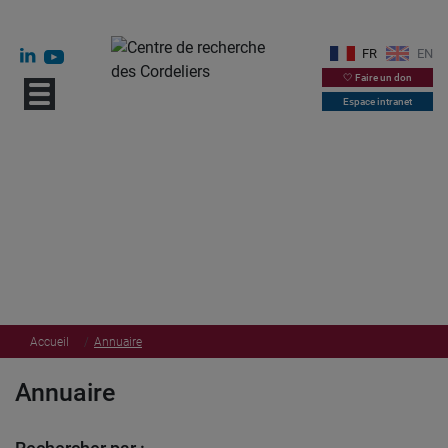
FR
EN
🤍 Faire un don
Espace intranet
Accueil
Annuaire
Annuaire